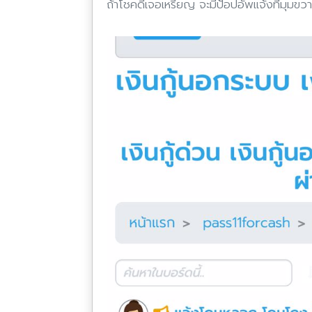
ถ้าโชคดีเจอเหรียญ จะมีป้อปอัพแจ้งที่มุมขวา