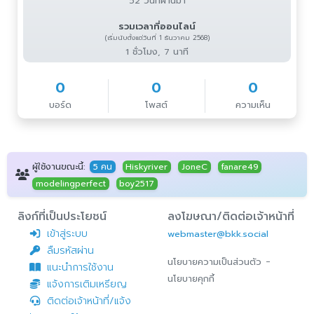
52 วันที่ผ่านมา
รวมเวลาที่ออนไลน์
(เริ่มนับตั้งแต่วันที่ 1 ธันวาคม 2568)
1 ชั่วโมง, 7 นาที
0
0
0
บอร์ด
โพสต์
ความเห็น
ผู้ใช้งานขณะนี้:
5 คน
Hiskyriver
JoneC
fanare49
modelingperfect
boy2517
ลิงก์ที่เป็นประโยชน์
ลงโฆษณา/ติดต่อเจ้าหน้าที่
เข้าสู่ระบบ
webmaster@bkk.social
ลืมรหัสผ่าน
-
นโยบายความเป็นส่วนตัว
แนะนำการใช้งาน
นโยบายคุกกี้
แจ้งการเติมเหรียญ
ติดต่อเจ้าหน้าที่/แจ้ง