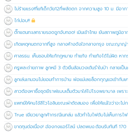
ไม่ร้ายแรง!ที่แท้เด็กวัย12ที่พลัดตก จากความสูง 10 ม. มีอากา
ไก่ปอบ!!
ตั๊กแตนทะเลทรายรอดถูกจับทอด! เมินเข้าไทย ยันสภาพภูมิอากาศ
เกิดเหตุคนตกจากที่สูง กลางห้างดังใจกลางกรุง ขณะญาญ่าก
ศาลรธน. เห็นชอบให้แก้กฎหมาย ทำแท้ง ทำแท้งได้ไม่ผิด หากร่าง
ครูพละถ่ายภาพ ลูกหมี 3 ตัวยืนล้อมวงเต้นรำในป่า กลายเป็นภา
ลูกเล่นเกมจนไม่ยอมทำการบ้าน พ่อแม่เลยล็อกกุญแจเข้ากับเคร
สาวต้องหาซื้อชุดยีราฟแบบเต็มตัวมาใส่ไปโรงพยาบาล เพราะหาซื
แพทย์ให้คนไข้สีไวโอลินขณะผ่าตัดสมอง เพื่อให้แน่ใจว่าจะไม
True เยียวยาลูกค้ากรณีเนทล่ม แล้วทำไมไฟดับไม่เห็นการไฟฟ้
ขาดทุนต่อเนื่อง! ฮ่องกงแอร์ไลน์ ปลดพนง.ต้อนรับทันที 170 คน 