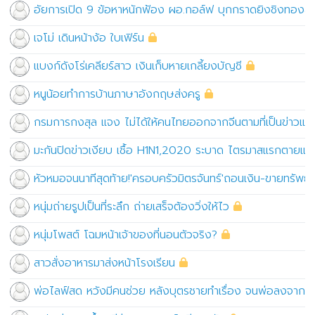
อัยการเปิด 9 ข้อหาหนักฟ้อง ผอ.กอล์ฟ บุกกราดยิงชิงทองลพ
เจโม่ เดินหน้าง้อ ใบเฟิร์น
แบงก์ดังโร่เคลียร์สาว เงินเก็บหายเกลี้ยงบัญชี
หนูน้อยทำการบ้านภาษาอังกฤษส่งครู
กรมการกงสุล แจง ไม่ได้ให้คนไทยออกจากจีนตามที่เป็นข่าวแต่
มะกันปิดข่าวเงียบ เชื้อ H1N1,2020 ระบาด ไตรมาสแรกตายแล
หัวหมอจนนาทีสุดท้าย!'ครอบครัวมิตรจันทร์'ถอนเงิน-ขายทรัพย์ส
หนุ่มถ่ายรูปเป็นที่ระลึก ถ่ายเสร็จต้องวิ่งให้ไว
หนุ่มโพสต์ โฉมหน้าเจ้าของที่นอนตัวจริง?
สาวสั่งอาหารมาส่งหน้าโรงเรียน
พ่อไลฟ์สด หวังมีคนช่วย หลังบุตรชายทำเรื่อง จนพ่อลงจากเพ