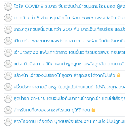
ไวรัส COVID19 ระบาด จีนระงับนำเข้าขนุนสามร้อยยอด ผู้ส่
ยอดวิวกว่า 5 ล้าน หนุ่มจัดเต็ม ร้อง cover เพลงจัสติน บีเบอ
เกิดเหตุรถชนสนั่นถนนกว่า 200 คัน บาดเจ็บเกือบร้อย และมีผู้เส
เปิดวาร์ปเซลล์ขายรถเชฟโรเลตสาวสวย พร้อมยืนยันยังคงมีก
เจ้าบ่าวสุดงง แฟนเก่าเจ้าสาว เดินขึ้นเวทีร่วมอวยพร ก่อนสว
แม่เจ มือยิงสาวคลินิก เผยคำพูดลูกชายหลังถูกจับ ต่ายมาเข้าฝ
เปิดหน้า เจ้าของมีมร้องไห้สุดฮา ล่าสุดเธอได้จากไปแล้ว
ฝรั่งประกาศขายบ้านหรู ไม่อยู่แล้วไทยแลนด์ ได้ฟังเหตุผลสงสา
สุดน่ารัก ตา-ยาย เดินจับมือกันมาทานข้าวทุกเช้า แถมใส่เสื้อคู่สี
สำหรับคนที่จะจองรถเชฟโรเลต ดูให้ดีก่อน
สาวโรงงาน เดือดจัด บุกตบเพื่อนร่วมงาน ถามมึงเป็นปฏิทินเหร