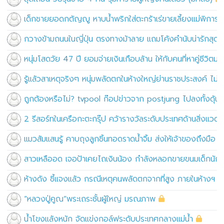
เด็กชายยอดกตัญญู หาบน้ำพริกใส่ตะกร้าเร่ขายเลี้ยงแม่พิการ
กวางข้ามถนนในญี่ปุ่น ตรงทางม้าลาย แถมโค้งคำนับน่ารักสุดๆ
หนุ่มโสดวัย 47 ปี ยอมจ่ายเงินเกือบล้าน ให้กับคนที่หาคู่ชีวิตมาใ
รู้แล้วสาเหตุจริงๆ หนุ่มพลัดตกในห้างใหญ่ย่านราชประสงค์ ไม่ใช
ถูกต้องหรือไม่? tvpool ก๊อปข่าวจาก postjung ไปลงทั้งดุ้นโด
2 รีสอร์ทในเครือกะตะกรุ๊ป คว้ารางวัลระดับประเทศด้านสิ่งแวดล
แมวส้มแสนรู้ คาบถุงลูกชิ้นทอดราดน้ำจิ้ม ส่งให้เจ้าของถึงมือ
สาวเหลืออด เจอป้าเคยไถเงินน้อง กำลังหลอกขายขนมเด็กนักเ
ห้างดัง ชี้แจงแล้ว กรณีเหตุคนพลัดตกจากที่สูง ภายในห้างฯ
“หลวงปู่คูณ”พระเถระชั้นผู้ใหญ่ มรณภาพ
น้ำโขงเเล้งหนัก จัดเเข่งกอล์ฟระดับประเทศกลางเเม่น้ำ