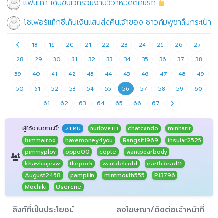
แฟนเก่า เดินขึ้นเวทีร่วมงานวิวาห์อดีตคนรัก
โชเฟอร์แท็กซี่เก็บเงินแสนส่งคืนเจ้าของ ชาวกัมพูชาลืมกระเป๋า
18
19
20
21
22
23
24
25
26
27
28
29
30
31
32
33
34
35
36
37
38
39
40
41
42
43
44
45
46
47
48
49
50
51
52
53
54
55
56
57
58
59
60
61
62
63
64
65
66
67
ผู้ใช้งานขณะนี้:
21 คน
nutlove111
chatcando
minharit
tummairoo
havemoney4you
Rangsit1969
insular2525
pimmyploy
oppo00
copte
wantpearbody
khawkaijeaw
theporh
wantdekadd
earthdead15
August2468
pampilin
mintmouth555
PJ3796
Mochiki
Userone
ลิงก์ที่เป็นประโยชน์
ลงโฆษณา/ติดต่อเจ้าหน้าที่