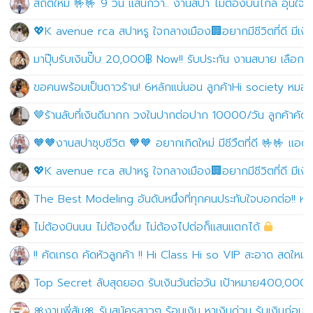
สถิติใหม่ 🤟🤟 9 วัน แสนกว่า.. งานสปา ไม่ต้องบินไกล อุ่นใจ
💖K avenue rca สปาหรู ใจกลางเมือง🏢อยากมีชีวิตที่ดี มีเงินเ
มาปุ๊บรับเงินปั๊บ 20,000฿ Now!! รับประกัน งานสบาย เลือ
ขอคนพร้อมเป็นดาวร้าน! 6หลักแน่นอน ลูกค้าHi society หมอ เ
🤎ร้านลับที่เงินดีมากก วงในปากต่อปาก 10000/วัน ลูกค้าคัดให
🧡🧡งานสปาชุบชีวิต 🧡🧡 อยากเกิดใหม่ มีชีวืตที่ดี 🤟🤟 แอด
💖K avenue rca สปาหรู ใจกลางเมือง🏢อยากมีชีวิตที่ดี มีเงินเ
The Best Modeling อันดับหนึ่งที่ทุกคนประทับใจบอกต่อ!! หาเง
ไม่ต้องบินนน ไม่ต้องดื่ม ไม่ต้องไปต่อก็แสนแตกได้
!! คัดเกรด คัดหัวลูกค้า !! Hi Class Hi so VIP สะอาด สดใหม่ให
Top Secret ลับสุดยอด รับเงินวันต่อวัน เป้าหมาย400,000
🎀งานพี่ส้ม🎀 รับสมัครสาวๆ ร้อนเงิน หาเงินด่วน รับเงินก่อ