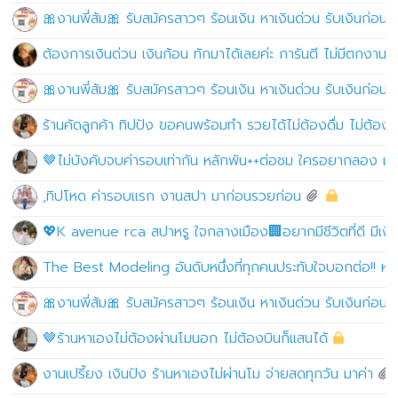
🎀งานพี่ส้ม🎀 รับสมัครสาวๆ ร้อนเงิน หาเงินด่วน รับเงินก่อ
ต้องการเงินด่วน เงินก้อน ทักมาได้เลยค่ะ การันตี ไม่มีตกง
🎀งานพี่ส้ม🎀 รับสมัครสาวๆ ร้อนเงิน หาเงินด่วน รับเงินก่อ
ร้านคัดลูกค้า ทิปปัง ขอคนพร้อมทำ รวยได้ไม่ต้องดื่ม ไม่ต้องบ
🤎ไม่บังคับจบค่ารอบเท่ากัน หลักพัน++ต่อชม ใครอยากลอง ม
,ทิปโหด ค่ารอบแรก งานสปา มาก่อนรวยก่อน
💖K avenue rca สปาหรู ใจกลางเมือง🏢อยากมีชีวิตที่ดี มีเงินเ
The Best Modeling อันดับหนึ่งที่ทุกคนประทับใจบอกต่อ!! หาเง
🎀งานพี่ส้ม🎀 รับสมัครสาวๆ ร้อนเงิน หาเงินด่วน รับเงินก่อ
🤎ร้านหาเองไม่ต้องผ่านโมนอก ไม่ต้องบินก็แสนได้
งานเปรี้ยง เงินปัง ร้านหาเองไม่ผ่านโม จ่ายสดทุกวัน มาค่า