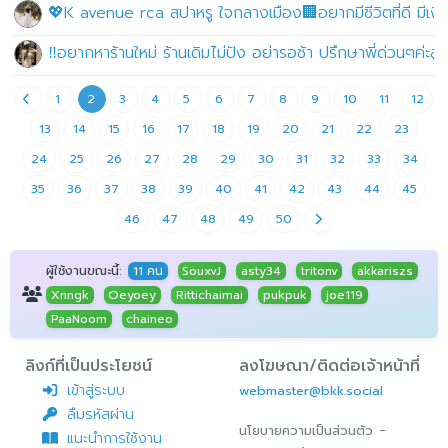
💖K avenue rca สปาหรู ใจกลางเมือง🏢อยากมีชีวิตที่ดี มีเงินเ
‼️อยากหาร้านใหม่ ร้านเดิมไม่ปัง อย่ารอช้า ปรึกษาพี่ด่วนๆค่ะลู
1
2
3
4
5
6
7
8
9
10
11
12
13
14
15
16
17
18
19
20
21
22
23
24
25
26
27
28
29
30
31
32
33
34
35
36
37
38
39
40
41
42
43
44
45
46
47
48
49
50
ผู้ใช้งานขณะนี้:
11 คน
SouxvJ
asty34
tritonv
akkariszs
Xnngk
Oeyoey
Rittichaimai
pukpuk
joe119
PaaNoom
chaineo
ลิงก์ที่เป็นประโยชน์
ลงโฆษณา/ติดต่อเจ้าหน้าที่
เข้าสู่ระบบ
webmaster@bkk.social
ลืมรหัสผ่าน
-
นโยบายความเป็นส่วนตัว
แนะนำการใช้งาน