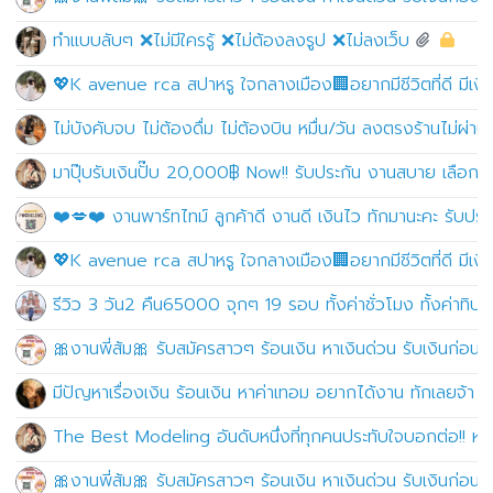
ทำแบบลับๆ ❌ไม่มีใครรู้ ❌ไม่ต้องลงรูป ❌ไม่ลงเว็บ
💖K avenue rca สปาหรู ใจกลางเมือง🏢อยากมีชีวิตที่ดี มีเงินเ
ไม่บังคับจบ ไม่ต้องดื่ม ไม่ต้องบิน หมื่น/วัน ลงตรงร้านไม่ผ่า
มาปุ๊บรับเงินปั๊บ 20,000฿ Now!! รับประกัน งานสบาย เลือ
❤️💋❤️ งานพาร์ทไทม์ ลูกค้าดี งานดี เงินไว ทักมานะคะ รับ
💖K avenue rca สปาหรู ใจกลางเมือง🏢อยากมีชีวิตที่ดี มีเงินเ
รีวิว 3 วัน2 คืน65000 จุกๆ 19 รอบ ทั้งค่าชั่วโมง ทั้งค่าทิป
🎀งานพี่ส้ม🎀 รับสมัครสาวๆ ร้อนเงิน หาเงินด่วน รับเงินก่อ
มีปัญหาเรื่องเงิน ร้อนเงิน หาค่าเทอม อยากได้งาน ทักเลยจ้า
The Best Modeling อันดับหนึ่งที่ทุกคนประทับใจบอกต่อ!! หาเง
🎀งานพี่ส้ม🎀 รับสมัครสาวๆ ร้อนเงิน หาเงินด่วน รับเงินก่อ