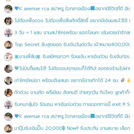
💖K avenue rca สปาหรู ใจกลางเมือง🏢อยากมีชีวิตที่ดี มีเงินเ
ไม่ต้องพึ่งดวง ไม่ต้องพึ่งสิ่งศักดิ์สิทธิ์ อยากมีเงินแสนไว้ใช้ 
3 วัน = 1 แสน งานสปาใครพร้อม แอดไลนคะ เน้นสวยน่ารักสมัค
Top Secret ลับสุดยอด รับเงินวันต่อวัน เป้าหมาย400,000
🎀งานพี่ส้ม🎀 รับสมัครสาวๆ ร้อนเงิน หาเงินด่วน รับเงินก่อ
🤎ไม่บินก็แสนได้! ไม่ต้องจบทุกรอบก็ได้ทิป! ลงตรงร้านไม่ผ่า
เก่าใครใหม่เรา พร้อมดันเสมอ อยากมีงานทักได้ 24 ชม.
ทักด่วน งานคัด พรีเมียม สังคมดี จ่ายทุกวัน ทิปโหด ลูกค้าก็vi
รับคนกลุ้มใจ ร้อนรน หาเงินเร่งด่วน ทางออกทางนี้ exit !!! S
💖K avenue rca สปาหรู ใจกลางเมือง🏢อยากมีชีวิตที่ดี มีเงินเ
มาปุ๊บรับเงินปั๊บ 20,000฿ Now!! รับประกัน งานสบาย เลือ