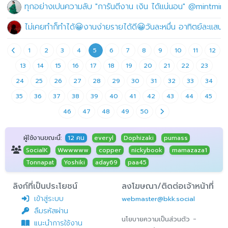
ทุกอย่างเปนความลับ "การันตีงาน เงิน ได้แน่นอน" @mintmint 
ไม่เคยทำก็ทำได้😀งานง่ายรายได้ดี😀วันละหมื่น อาทิตย์ละแสน
1
2
3
4
5
6
7
8
9
10
11
12
13
14
15
16
17
18
19
20
21
22
23
24
25
26
27
28
29
30
31
32
33
34
35
36
37
38
39
40
41
42
43
44
45
46
47
48
49
50
ผู้ใช้งานขณะนี้:
12 คน
everyl
Dophizaki
pumass
SocialK
Wwwwww
copper
nickybook
mamazaza1
Tonnapat
Yoshiki
aday69
paa45
ลิงก์ที่เป็นประโยชน์
ลงโฆษณา/ติดต่อเจ้าหน้าที่
เข้าสู่ระบบ
webmaster@bkk.social
ลืมรหัสผ่าน
-
นโยบายความเป็นส่วนตัว
แนะนำการใช้งาน