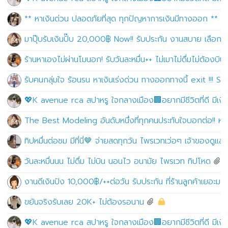
** หาเงินด่วน ปลอดภัยที่สุด ทุกปัญหาการเงินมีทางออก **
มาปุ๊บรับเงินปั๊บ 20,000฿ Now!! รับประกัน งานสบาย เลือ
ร้านหาเองไม่ผ่านโมนอก! รับวันละหมื่น++ ไม่เมาไม่ดื่มไม่ต้องบิน
รับคนกลุ่มใจ ร้อนรน หาเงินเร่งด่วน ทางออกทางนี้ exit !!! S
💖K avenue rca สปาหรู ใจกลางเมือง🏢อยากมีชีวิตที่ดี มีเงินเ
The Best Modeling อันดับหนึ่งที่ทุกคนประทับใจบอกต่อ!! หาเง
ทิปหมื่นต่อชม มีที่นี่🤎 จ่ายสดทุกวัน ไพรเวทเว่อๆ เจ้าของดูแ
วันละหมื่นนน ไม่ดื่ม ไม่บิน นอนไว อนามัย ไพรเวท ทิปโหด
งานดีเงินปัง 10,000฿/++ต่อวัน รับประกัน ที่ร้านลูกค้าเยอะมาก!
ขยันจริงรับเลย 20K+ ไม่ต้องรอนาน
💖K avenue rca สปาหรู ใจกลางเมือง🏢อยากมีชีวิตที่ดี มีเงินเ