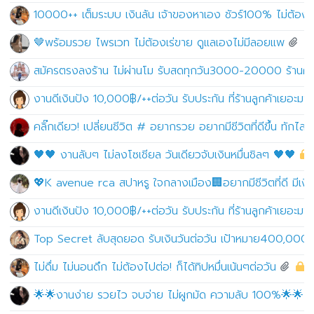
10000++ เต็มระบบ เงินล้น เจ้าของหาเอง ชัวร์100% ไม่ต้องปั
🤎พร้อมรวย ไพรเวท ไม่ต้องเร่ขาย ดูแลเองไม่มีลอยแพ
สมัครตรงลงร้าน ไม่ผ่านโม รับสดทุกวัน3000-20000 ร้านคอฟ
งานดีเงินปัง 10,000฿/++ต่อวัน รับประกัน ที่ร้านลูกค้าเยอะมาก!
คลิ๊กเดียว! เปลี่ยนชีวิต # อยากรวย อยากมีชีวิตที่ดีขึ้น ทักไล
🖤🖤 งานลับๆ ไม่ลงโซเชียล วันเดียวจับเงินหมื่นชิลๆ 🖤🖤
💖K avenue rca สปาหรู ใจกลางเมือง🏢อยากมีชีวิตที่ดี มีเงินเ
งานดีเงินปัง 10,000฿/++ต่อวัน รับประกัน ที่ร้านลูกค้าเยอะมาก!
Top Secret ลับสุดยอด รับเงินวันต่อวัน เป้าหมาย400,000
ไม่ดื่ม ไม่นอนดึก ไม่ต้องไปต่อ! ก็ได้ทิปหมื่นเน้นๆต่อวัน
🌟🌟งานง่าย รวยไว จบจ่าย ไม่ผูกมัด ความลับ 100%🌟🌟