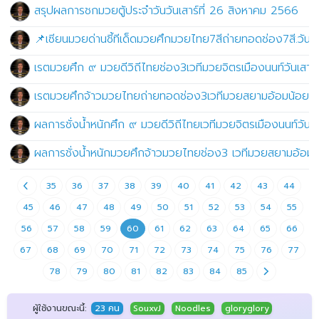
สรุปผลการชกมวยตู้ประจำวันวันเสาร์ที่ 26 สิงหาคม 2566
📌เซียนมวยด่านชี้ทีเด็ดมวยศึกมวยไทย7สีถ่ายทอดช่อง7สี.วันอ
เรตมวยศึก ๙ มวยดีวิถีไทยช่อง3เวทีมวยจิตรเมืองนนท์วันเสาร
เรตมวยศึกจ้าวมวยไทยถ่ายทอดช่อง3เวทีมวยสยามอ้อมน้อยวัน
ผลการชั่งน้ำหนักศึก ๙ มวยดีวิถีไทยเวทีมวยจิตรเมืองนนท์วันเ
ผลการชั่งน้ำหนักมวยศึกจ้าวมวยไทยช่อง3 เวทีมวยสยามอ้อมน้
35
36
37
38
39
40
41
42
43
44
45
46
47
48
49
50
51
52
53
54
55
56
57
58
59
60
61
62
63
64
65
66
67
68
69
70
71
72
73
74
75
76
77
78
79
80
81
82
83
84
85
ผู้ใช้งานขณะนี้:
23 คน
SouxvJ
Noodles
gloryglory