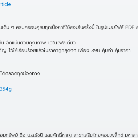
ticle
บบเต็ม ๆ ครบครอบคุลมทุกเนื้อหาที่ใช้สอบในครั้งนี้ ในรูปแบบไฟล์ PDF ส่ง
เด็น อัดแน่นด้วยคุณภาพ ไว้ในไฟล์เดียว
 ไว้ให้เรียบร้อยแล้วในราคาถูกสุดๆๆ เพียง 398 คุ้มค่า คุ้มราคา
/ ได้ตลอดทุกช่องทาง
7354g
ทรัพย์ ชื่อ น.ส.รัชนี แสนศักดิ์หาญ สาขาเสริมไทยคอมเพล็กซ์ มหาส