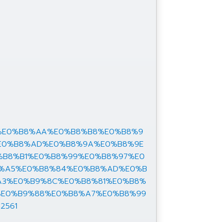
9%88%E0%B8%AA%E0%B8%B8%E0%B8%9
E0%B8%AD%E0%B8%9A%E0%B8%9E
%B8%B1%E0%B8%99%E0%B8%97%E0
8%A5%E0%B8%84%E0%B8%AD%E0%B
A3%E0%B9%8C%E0%B8%81%E0%B8%
%E0%B9%88%E0%B8%A7%E0%B8%99
2561