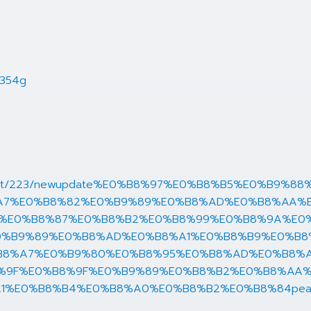
7354g
product/223/newupdate%E0%B8%97%E0%B8%B5%E0%B
A7%E0%B8%82%E0%B9%89%E0%B8%AD%E0%B8%AA%
1%E0%B8%87%E0%B8%B2%E0%B8%99%E0%B8%9A%E0
0%B9%89%E0%B8%AD%E0%B8%A1%E0%B8%B9%E0%B
B8%A7%E0%B9%80%E0%B8%95%E0%B8%AD%E0%B8%
%9F%E0%B8%9F%E0%B9%89%E0%B8%B2%E0%B8%AA
1%E0%B8%B4%E0%B8%A0%E0%B8%B2%E0%B8%84pea