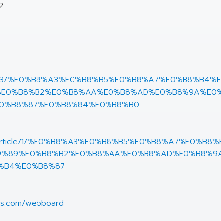
 2
/article/3/%E0%B8%A3%E0%B8%B5%E0%B8%A7%E0%B8%
%E0%B8%B2%E0%B8%AA%E0%B8%AD%E0%B8%9A%E0
0%B8%87%E0%B8%84%E0%B8%B0
.com/article/1/%E0%B8%A3%E0%B8%B5%E0%B8%A7%E0
9%89%E0%B8%B2%E0%B8%AA%E0%B8%AD%E0%B8%9
%B4%E0%B8%87
nes.com/webboard