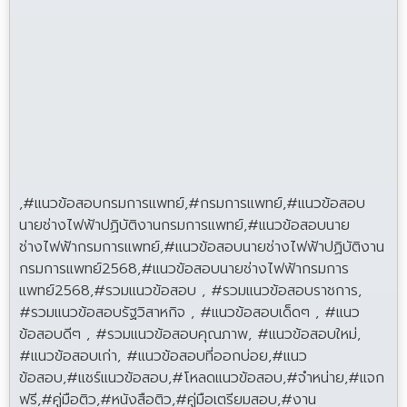
,#แนวข้อสอบกรมการแพทย์,#กรมการแพทย์,#แนวข้อสอบ
นายช่างไฟฟ้าปฏิบัติงานกรมการแพทย์,#แนวข้อสอบนาย
ช่างไฟฟ้ากรมการแพทย์,#แนวข้อสอบนายช่างไฟฟ้าปฏิบัติงาน
กรมการแพทย์2568,#แนวข้อสอบนายช่างไฟฟ้ากรมการ
แพทย์2568,#รวมแนวข้อสอบ , #รวมแนวข้อสอบราชการ,
#รวมแนวข้อสอบรัฐวิสาหกิจ , #แนวข้อสอบเด็ดๆ , #แนว
ข้อสอบดีๆ , #รวมแนวข้อสอบคุณภาพ, #แนวข้อสอบใหม่,
#แนวข้อสอบเก่า, #แนวข้อสอบที่ออกบ่อย,#แนว
ข้อสอบ,#แชร์แนวข้อสอบ,#โหลดแนวข้อสอบ,#จำหน่าย,#แจก
ฟรี,#คู่มือติว,#หนังสือติว,#คู่มือเตรียมสอบ,#งาน