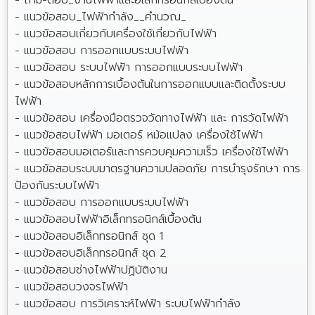
- ถาม-ตอบ_งานไฟฟ้าและอิเล็กทรอนิกส์เบื้องต้น
- แนวข้อสอบ_ไฟฟ้ากำลัง__คำนวณ_
- แนวข้อสอบเกี่ยวกับเครื่องใช้เกี่ยวกับไฟฟ้า
- แนวข้อสอบ การออกแบบระบบไฟฟ้า
- แนวข้อสอบ ระบบไฟฟ้า การออกแบบระบบไฟฟ้า
- แนวข้อสอบหลักการเบื้องต้นในการออกแบบและติดตั้งระบบ
ไฟฟ้า
- แนวข้อสอบ เครื่องมือตรวจวัดทางไฟฟ้า และ การวัดไฟฟ้า
- แนวข้อสอบไฟฟ้า มอเตอร์ หม้อแปลง เครื่องใช้ไฟฟ้า
- แนวข้อสอบมอเตอร์และการควบคุมความเร็ว เครื่องใช้ไฟฟ้า
- แนวข้อสอบระบบมาตรฐานความปลอดภัย การบำรุงรักษา การ
ป้องกันระบบไฟฟ้า
- แนวข้อสอบ การออกแบบระบบไฟฟ้า
- แนวข้อสอบไฟฟ้าอิเล็กทรอนิกส์เบื้องต้น
- แนวข้อสอบอิเล็กทรอนิกส์ ชุด 1
- แนวข้อสอบอิเล็กทรอนิกส์ ชุด 2
- แนวข้อสอบช่างไฟฟ้าปฏิบัติงาน
- แนวข้อสอบวงจรไฟฟ้า
- แนวข้อสอบ การวิเคราะห์ไฟฟ้า ระบบไฟฟ้ากำลัง