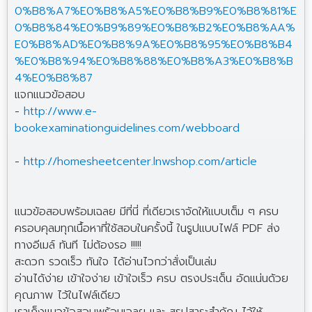
0%B8%A7%E0%B8%A5%E0%B8%B9%E0%B8%81%E
0%B8%84%E0%B9%89%E0%B8%B2%E0%B8%AA%
E0%B8%AD%E0%B8%9A%E0%B8%95%E0%B8%B4
%E0%B8%94%E0%B8%88%E0%B8%A3%E0%B8%B
4%E0%B8%87
แจกแนวข้อสอบ
-
http://www.e-
bookexaminationguidelines.com/webboard
-
http://homesheetcenter.lnwshop.com/article
แนวข้อสอบพร้อมเฉลย มีที่นี่ ที่เดียวเราจัดให้แบบเต็ม ๆ ครบ
ครอบคุลมทุกเนื้อหาที่ใช้สอบในครั้งนี้ ในรูปแบบไฟล์ PDF ส่ง
ทางอีเมล์ ทันที ไม่ต้องรอ !!!!!
สะดวก รวดเร็ว ทันใจ ได้อ่านไวกว่าสั่งเป็นเล่ม
อ่านได้ง่าย เข้าใจง่าย เข้าใจเร็ว ครบ ตรงประเด็น อัดแน่นด้วย
คุณภาพ ไว้ในไฟล์เดียว