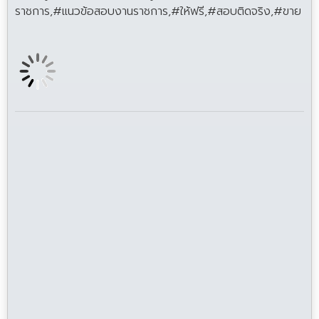
ราชการ,#แนวข้อสอบงานราชการ,#ให้ฟรี,#สอบติดจริง,#ขาย