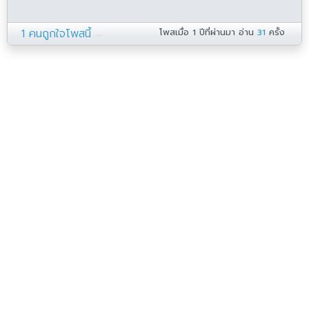
1 คนถูกใจโพสนี้
โพสเมื่อ
1 ปีที่ผ่านมา
อ่าน
31
ครั้ง