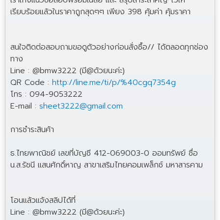
เราเก็งแนวข้อสอบพร้อมเฉลย และ สรุปสาระสำคัญ ไว้ให้
เรียบร้อยแล้วในราคาถูกสุดๆๆ เพียง 398 คุ้มค่า คุ้มราคา
สนใจติดต่อสอบถามขอดูตัวอย่างก่อนสั่งซื้อ// ได้ตลอดทุกช่อง
ทาง
Line : @bmw3222 (มี@ด้วยนะค่ะ)
QR Code :
http://line.me/ti/p/%40cgq7354g
โทร : 094-9053222
E-mail :
sheet3222@gmail.com
การชำระสินค้า
ธ.ไทยพาณิชย์ เลขที่บัญชี 412-069003-0 ออมทรัพย์ ชื่อ
น.ส.รัชนี แสนศักดิ์หาญ สาขาเสริมไทยคอมเพล็กซ์ มหาสารคาม
โอนแล้วแจ้งสลิปได้ที่
Line : @bmw3222 (มี@ด้วยนะค่ะ)