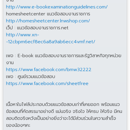
งาน
http://www.e-bookexaminationguidelines.com/
homesheetcenter แนวข้อสอบงานราชการ
http://homesheetcenter.lnwshop.com/
เว็ป : แนวข้อสอบงานราชการ.net
http://www.xn-
-12cbpm6ecf8ec6a8a9ab6ecc4vmf.net/
เพจ : E-book แนวข้อสอบงานราชการและรัฐวิสาหกิจทุกหน่วย
งาน
https://www.facebook.com/bmw32222
เพจ : ศูนย์รวมแนวข้อสอบ
https://www.facebook.com/sheetfree
เนื้อหาในไฟล์ประกอบด้วยแนวข้อสอบเก่าที่เคยออก พร้อมแนว
ข้อสอบที่คัดสรรมาอย่างดี แม่นจริง จริงใจ ให้ครบ ให้จริง มีคน
สอบติดจริงหวังเป็นอย่างยิ่งว่าจะได้มีส่วนร่วมในความสำเร็จ
ของน้องๆคะ