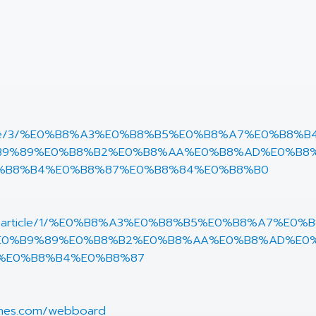
m/article/3/%E0%B8%A3%E0%B8%B5%E0%B8%A7%E0%B
B9%89%E0%B8%B2%E0%B8%AA%E0%B8%AD%E0%B8
%B8%B4%E0%B8%87%E0%B8%84%E0%B8%B0
p.com/article/1/%E0%B8%A3%E0%B8%B5%E0%B8%A7%
E0%B9%89%E0%B8%B2%E0%B8%AA%E0%B8%AD%E0
%E0%B8%B4%E0%B8%87
lines.com/webboard