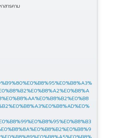
มหาสารคาม
0%B9%80%E0%B8%95%E0%B8%A3%
E0%B8%B2%E0%B8%A2%E0%B8%A
8%E0%B8%AA%E0%B8%B2%E0%B8
%B2%E0%B8%A3%E0%B8%AD%E0%
E0%B8%99%E0%B8%95%E0%B8%B3
%E0%B8%8A%E0%B8%B2%E0%B8%9
0%E0%B8%89%E0%B8%A5%E0%B8%