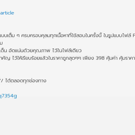
rticle
้แบบเต็ม ๆ ครบครอบคุลมทุกเนื้อหาที่ใช้สอบในครั้งนี้ ในรูปแบบไฟล์ PD
่ม
ระเด็น อัดแน่นด้วยคุณภาพ ไว้ในไฟล์เดียว
ัญ ไว้ให้เรียบร้อยแล้วในราคาถูกสุดๆๆ เพียง 398 คุ้มค่า คุ้มราคา
อ// ได้ตลอดทุกช่องทาง
gq7354g