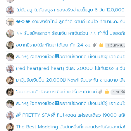
ไม่ต้องมู ไม่ต้องบูชา ของจริงจ่ายเต็มสูบ 6 วัน 120,000 บาท ไม่
❤️💋❤️ งานพาร์ทไทม์ ลูกค้าดี งานดี เงินไว ทักมานะคะ รั
⭐⭐ รับสมัครสาวๆ ร้อนเงิน หาเงินด่วน ⭐⭐ ทำที่นี่ ปลอดภัย10
อยากมีรายได้สะกิดมาได้เลย ทัก 24 ชม.
1 วันที่ผ่านมา
สปาหรู ใจกลางเมือง🏢อยากมีชีวิตที่ดี มีเงินเปย์ผู้ เอาเงินไว้
(red heart)(red heart) วันละ 20000 ไม่เกืนจริง 3 วันฟาด
มาปุ๊บรับเงินปั๊บ 20,000฿ Now!! รับประกัน งานสบาย เลือ
"อยากรวย" ต้องการเงินด่วนปรึกษาได้ทันที
1 วันที่ผ่าน
สปาหรู ใจกลางเมือง🏢อยากมีชีวิตที่ดี มีเงินเปย์ผู้ เอาเงินไว้
🌈 PRETTY SPA🌈 ทิปโหดดด แค่รอบเดียว 19000 สถิติใหม่ ล
The Best Modeling อันดับหนึ่งที่ทุกคนประทับใจบอกต่อ!! หาเงิ