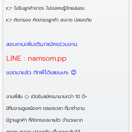
👉 ไม่รับลูกค้าขาจร ไม่เจอคนรู้จักแน่นอน
👉 คัดกรอง คัดเกรดลูกค้า สะอาด ปลอดภัย
สอบถามเพิ่มเติม/สมัครร่วมงาน
LlNE : namsom.pp
แอดมาแล้ว ทักพี่ได้เลยนะคะ 😊
งานพี่ส้ม 🍊 เปิดรับสมัครมานานกว่า 10 ปี+
มีทีมงานดูแลน้องๆ ตลอดเวลา ที่มาทำงาน
มีฐานลูกค้า ที่คัดกรองมาแล้ว จำนวนมาก