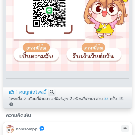
1 คนถูกใจโพสนี้
โพสเมื่อ
2 เดือนที่ผ่านมา
แก้ไขล่าสุด 2 เดือนที่ผ่านมา
อ่าน
33
ครั้ง
ความคิดเห็น
namsompp