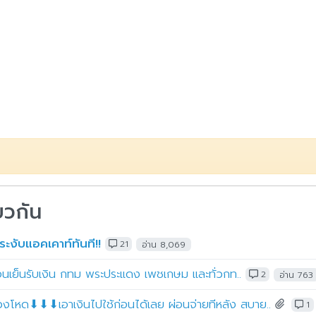
ยวกัน
ระงับแอคเคาท์ทันที!!
21
อ่าน 8,069
ก่อนเย็นรับเงิน กทม พระประแดง เพชเกษม และทั่วกท..
2
อ่าน 763
วงโหด⬇⬇⬇เอาเงินไปใช้ก่อนได้เลย ผ่อนจ่ายทีหลัง สบาย..
1