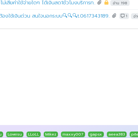
ไม่เสียค่าใช้จ่ายใดๆ ได้เงินสด1ชั่วโมงบริการท..
อ่าน 198
่น ต้องใช้เงินด่วน สนใจนอกระบบ🔍🔍🔍t.0617343189..
1
อ่
u
Loveisu
LLoLL
Mikez
maxxy007
gapsx
aeea383
pit