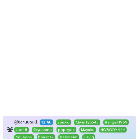
ผู้ใช้งานขณะนี้:
12 คน
SouxvJ
Qwerty6543
Rangsit1969
Joe48
Skycosmo
popeyes
Mayoko
NOBODY444
Youapoo
boy2517
belonely1
ilisvig