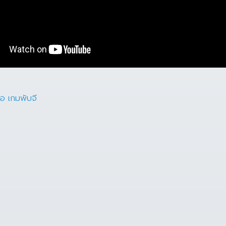
ือ
เกมพับจี