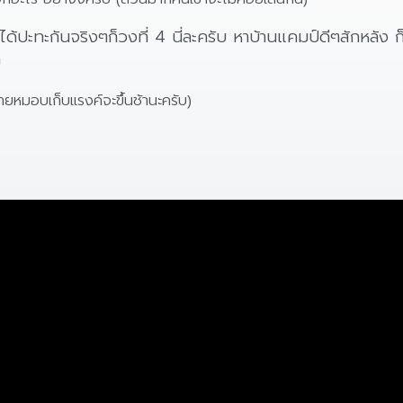
ด้ปะทะกันจริงๆก็วงที่ 4 นี่ละครับ หาบ้านแคมป์ดีๆสักหลัง ก
บ
ยหมอบเก็บแรงค์จะขึ้นช้านะครับ)