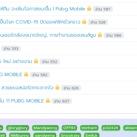
ให้ทีม จะเพิ่มโอกาสชนะขึ้น l Pubg Mobile
อ่าน 587
ลเป็นโรค COVID-19 ปิดออฟฟิศชั่วคราว
อ่าน 528
นเซ็นเซอร์กล้องขนาดใหญ่, การทำงานของเลนส์ซูม
อ่าน 586
อ่าน 533
ใหม่ อย่างงาม
อ่าน 552
UBG MOBILE
อ่าน 582
 สวยแรงสปอร์ตกระชากใจ
อ่าน 626
ีซั่น 11 PUBG MOBILE
อ่าน 607
u
gloryglory
Mandywong
OFF83
minharit
pd2426
akkari
ell
NMbunny
sandyiena
Snooksky
Emifuk