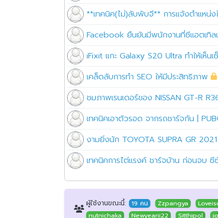
**เทคนิค(ไม่)ลับพับจี** การแจ้งตำแหน่ง
Facebook ยืนยันมีพนักงานที่ซีแอตเทิ
iFixit แกะ Galaxy S20 Ultra ทำให้เห็
เคล็ดลับการทำ SEO ให้มีประสิทธิภาพ
ชมภาพเรนเดอร์ของ NISSAN GT-R R36 
เทคนิคเอาตัวรอด จากรถชาร์จกัน | P
งามยิ่งนัก TOYOTA SUPRA GR 2021
เทคนิคการไต่แรงค์ ชาร์จบ้าน ก่อนจบ ซ
ผู้ใช้งานขณะนี้:
19 คน
Zzpangya
Loveis
nutnichaka
Newyearii22
Sitthipol
jo