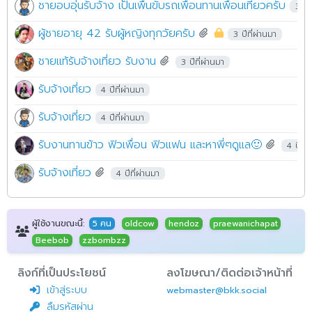
ชายอบอุ่นรับจ้าง เป็นเพื่ินขับรถเพื่อนทานเพื่อนเที่ยวครับ
3 ปีท
ผู้ชายอายุ 42 รับผู้หญิงทุกวัยครับ
3 ปีที่ผ่านมา
ชายเเท้รับจ้างเที่ยว รับงาน
3 ปีที่ผ่านมา
รับจ้างเที่ยว
4 ปีที่ผ่านมา
รับจ้างเที่ยว
4 ปีที่ผ่านมา
รับงานทานข้าว ฟิวเพื่อน ฟิวแฟน และหาพี่ๆดูแล🙂
4 ปีที่
รับจ้างเที่ยว
4 ปีที่ผ่านมา
ผู้ใช้งานขณะนี้:
5 คน
oldcow
hendoz
praewanichapat
Beebob
zzbombzz
ลิงก์ที่เป็นประโยชน์
ลงโฆษณา/ติดต่อเจ้าหน้าที่
เข้าสู่ระบบ
webmaster@bkk.social
ลืมรหัสผ่าน