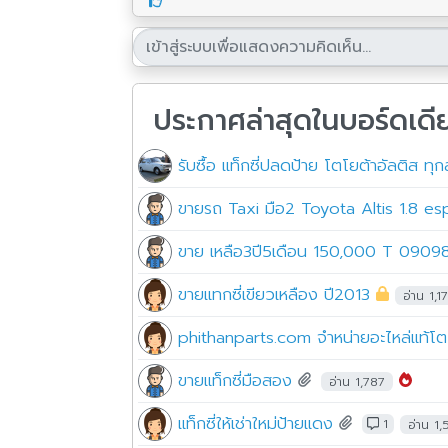
ประกาศล่าสุดในบอร์ดเดี
รับซื้อ แท็กซี่ปลดป้าย โตโยต้าอัลติส ทุ
ขายรถ Taxi มือ2 Toyota Altis 1.8 e
ขาย เหลือ3ปี5เดือน 150,000 T 090
ขายแทกซี่เขียวเหลือง ปี2013
อ่าน 1,1
phithanparts.com จำหน่ายอะไหล่แท้โต
ขายแท็กซี่มือสอง
อ่าน 1,787
แท็กซี่ให้เช่าใหม่ป้ายแดง
1
อ่าน 1,