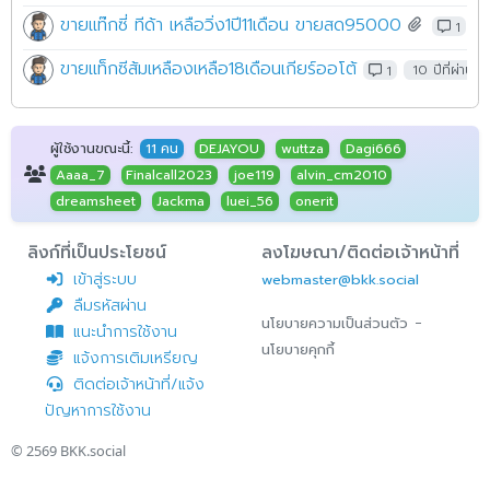
ขายแท๊กซี่ ทีด้า เหลือวิ่ง1ปี11เดือน ขายสด95000
1
1
ขายแท็กซีส้มเหลืองเหลือ18เดือนเกียร์ออโต้
1
10 ปีที่ผ่านมา
ผู้ใช้งานขณะนี้:
11 คน
DEJAYOU
wuttza
Dagi666
Aaaa_7
Finalcall2023
joe119
alvin_cm2010
dreamsheet
Jackma
luei_56
onerit
ลิงก์ที่เป็นประโยชน์
ลงโฆษณา/ติดต่อเจ้าหน้าที่
เข้าสู่ระบบ
webmaster@bkk.social
ลืมรหัสผ่าน
-
นโยบายความเป็นส่วนตัว
แนะนำการใช้งาน
นโยบายคุกกี้
แจ้งการเติมเหรียญ
ติดต่อเจ้าหน้าที่/แจ้ง
ปัญหาการใช้งาน
© 2569
BKK.social