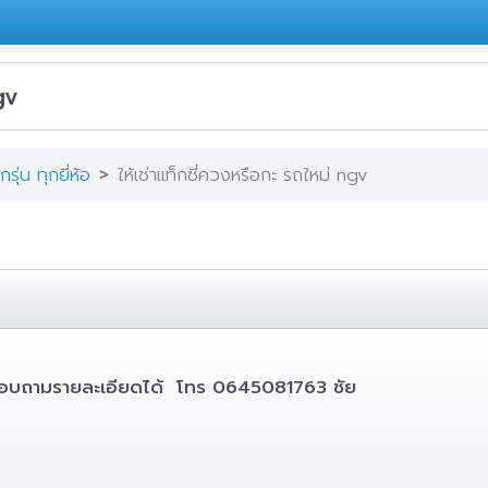
gv
รุ่น ทุกยี่ห้อ
ให้เช่าแท็กซี่ควงหรือกะ รถใหม่ ngv
gv สอบถามรายละเอียดได้ โทร 0645081763 ชัย