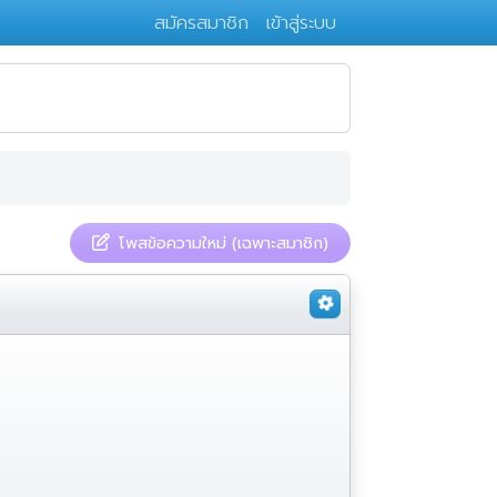
สมัครสมาชิก
เข้าสู่ระบบ
โพสข้อความใหม่ (เฉพาะสมาชิก)