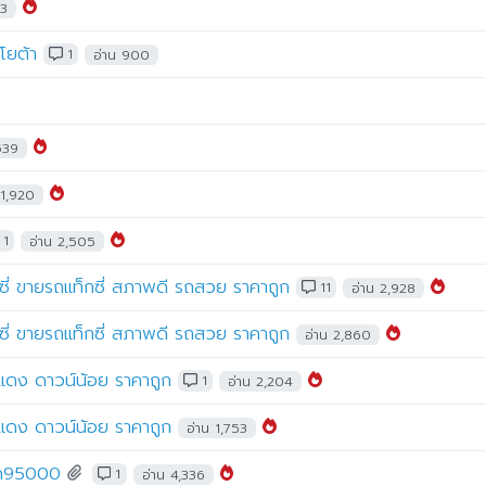
73
โยต้า
1
อ่าน 900
539
 1,920
1
อ่าน 2,505
ท็กซี่ ขายรถแท็กซี่ สภาพดี รถสวย ราคาถูก
11
อ่าน 2,928
ท็กซี่ ขายรถแท็กซี่ สภาพดี รถสวย ราคาถูก
อ่าน 2,860
้ายแดง ดาวน์น้อย ราคาถูก
1
อ่าน 2,204
้ายแดง ดาวน์น้อย ราคาถูก
อ่าน 1,753
ายสด95000
1
อ่าน 4,336