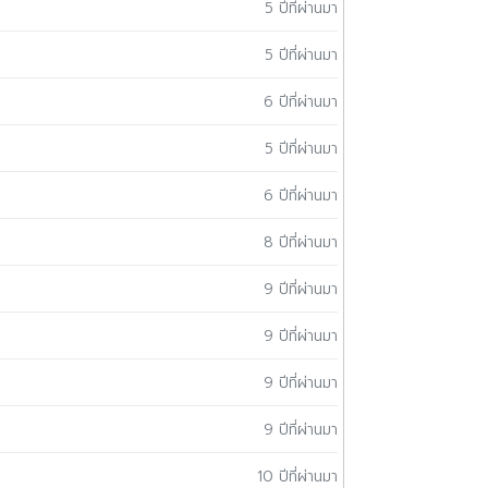
5 ปีที่ผ่านมา
5 ปีที่ผ่านมา
6 ปีที่ผ่านมา
5 ปีที่ผ่านมา
6 ปีที่ผ่านมา
8 ปีที่ผ่านมา
9 ปีที่ผ่านมา
9 ปีที่ผ่านมา
9 ปีที่ผ่านมา
9 ปีที่ผ่านมา
10 ปีที่ผ่านมา