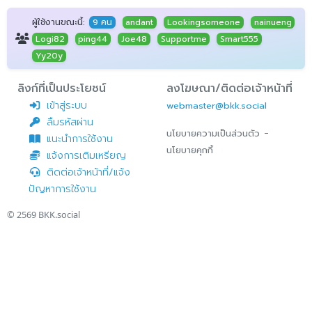
ผู้ใช้งานขณะนี้:
9 คน
andant
Lookingsomeone
nainueng
Logi82
ping44
Joe48
Supportme
Smart555
Yy20y
ลิงก์ที่เป็นประโยชน์
ลงโฆษณา/ติดต่อเจ้าหน้าที่
เข้าสู่ระบบ
webmaster@bkk.social
ลืมรหัสผ่าน
-
นโยบายความเป็นส่วนตัว
แนะนำการใช้งาน
นโยบายคุกกี้
แจ้งการเติมเหรียญ
ติดต่อเจ้าหน้าที่/แจ้ง
ปัญหาการใช้งาน
© 2569
BKK.social