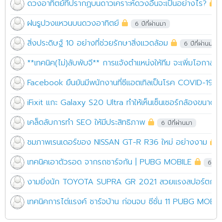
ดวงอาทิตย์ที่ปรากฏบนดาวเคราะห์ดวงอื่นจะเป็นอย่างไร?
ฝนรูปวงแหวนบนดวงอาทิตย์
6 ปีที่ผ่านมา
สิ่งประดิษฐ์ 10 อย่างที่ช่วยรักษาสิ่งแวดล้อม
6 ปีที่ผ่านมา
**เทคนิค(ไม่)ลับพับจี** การแจ้งตำแหน่งให้ทีม จะเพิ่มโอกาสช
Facebook ยืนยันมีพนักงานที่ซีแอตเทิลเป็นโรค COVID-19 ป
iFixit แกะ Galaxy S20 Ultra ทำให้เห็นเซ็นเซอร์กล้องขนาด
เคล็ดลับการทำ SEO ให้มีประสิทธิภาพ
6 ปีที่ผ่านมา
ชมภาพเรนเดอร์ของ NISSAN GT-R R36 ใหม่ อย่างงาม
เทคนิคเอาตัวรอด จากรถชาร์จกัน | PUBG MOBILE
6 ปีท
งามยิ่งนัก TOYOTA SUPRA GR 2021 สวยแรงสปอร์ตกระ
เทคนิคการไต่แรงค์ ชาร์จบ้าน ก่อนจบ ซีซั่น 11 PUBG MOBIL