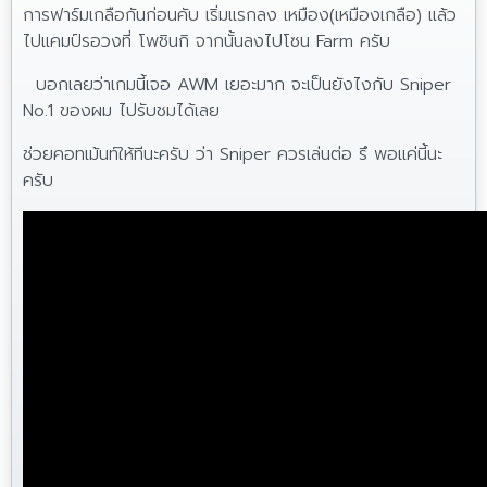
การฟาร์มเกลือกันก่อนคับ เริ่มแรกลง เหมือง(เหมืองเกลือ) แล้ว
ไปแคมป์รอวงที่ โพชินกิ จากนั้นลงไปโซน Farm ครับ
บอกเลยว่าเกมนี้เจอ AWM เยอะมาก จะเป็นยังไงกับ Sniper
No.1 ของผม ไปรับชมได้เลย
ช่วยคอทเม้นท์ให้ทีนะครับ ว่า Sniper ควรเล่นต่อ รึ พอแค่นี้นะ
ครับ