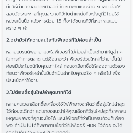
นั้นวิธีคำนวณขนาดหน้าจอทีวีที่เหมาะสมแบบง่าย ๆ เลย คือให้
ลองวัดระยะห่างที่คุณจะวางทีวีกับตำแหน่งที่จะนั่งดูทีวีโดยใช้
หน่วยเป็นนิ้ว แล้วหารด้วย 1.5 ก็จะได้ขนาดทีวีที่เหมาะสมแบบ
คร่าว ๆ ค่ะ
2.อย่ามัวให้ความสนใจกับฟีเจอร์ที่ไม่ค่อยจำเป็น
หลายแบรนด์พยายามจะใส่ฟีเจอร์ที่ไม่ค่อยจำเป็นเข้ามาให้ดูล้ำ ๆ
ในการทำการตลาด แต่เชื่อเถอะว่า ฟีเจอร์ส่วนใหญ่ที่ว่ามานั้นไม่
ค่อยมีประโยชน์กับคุณเท่าไหร่ ก่อนจะเลือกซื้อให้ลองถามตัวเอง
ก่อนว่าฟีเจอร์เหล่านั้นมันจำเป็นสำหรับคุณจริง ๆ หรือไม่ เพื่อ
ประหยัดค่าใช้จ่าย
3.ไม่ต้องซื้อรุ่นใหม่ล่าสุดมากก็ได้
หลายคนเวลาเลือกซื้อเครื่องใช้ไฟฟ้าอาจจะคิดว่าซื้อรุ่นใหม่ล่าสุด
ไว้ก่อนจะดีกว่า แต่เราขอแนะนำให้คุณเลือกทีวีรุ่นใหม่สุดที่ราคาสม
เหตุสมผลพอที่คุณจะซื้อได้ และมีฟีเจอร์ที่จำเป็นครบถ้วนก็เพียง
พอ ถ้าเป็นไปได้ก็พยายามซื้อทีวีที่มีฟีเจอร์ HDR ไว้ด้วย จะได้
รองรับกับ Content ในอนาคตค่ะ