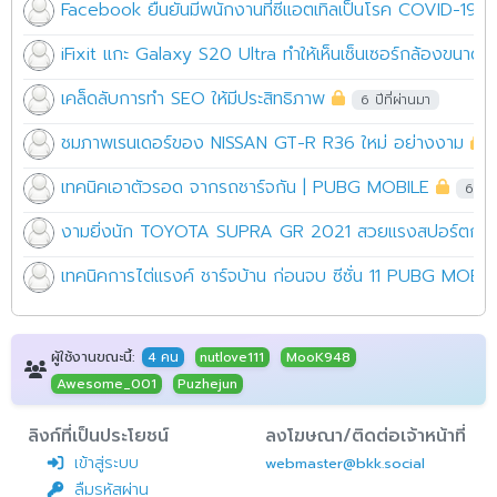
Facebook ยืนยันมีพนักงานที่ซีแอตเทิลเป็นโรค COVID-19 ป
iFixit แกะ Galaxy S20 Ultra ทำให้เห็นเซ็นเซอร์กล้องขนาด
เคล็ดลับการทำ SEO ให้มีประสิทธิภาพ
6 ปีที่ผ่านมา
ชมภาพเรนเดอร์ของ NISSAN GT-R R36 ใหม่ อย่างงาม
เทคนิคเอาตัวรอด จากรถชาร์จกัน | PUBG MOBILE
6 ปีท
งามยิ่งนัก TOYOTA SUPRA GR 2021 สวยแรงสปอร์ตกระ
เทคนิคการไต่แรงค์ ชาร์จบ้าน ก่อนจบ ซีซั่น 11 PUBG MOBIL
ผู้ใช้งานขณะนี้:
4 คน
nutlove111
MooK948
Awesome_001
Puzhejun
ลิงก์ที่เป็นประโยชน์
ลงโฆษณา/ติดต่อเจ้าหน้าที่
เข้าสู่ระบบ
webmaster@bkk.social
ลืมรหัสผ่าน