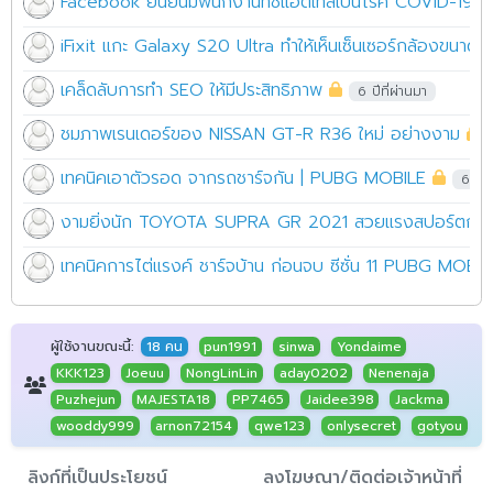
Facebook ยืนยันมีพนักงานที่ซีแอตเทิลเป็นโรค COVID-19 ป
iFixit แกะ Galaxy S20 Ultra ทำให้เห็นเซ็นเซอร์กล้องขนาด
เคล็ดลับการทำ SEO ให้มีประสิทธิภาพ
6 ปีที่ผ่านมา
ชมภาพเรนเดอร์ของ NISSAN GT-R R36 ใหม่ อย่างงาม
เทคนิคเอาตัวรอด จากรถชาร์จกัน | PUBG MOBILE
6 ปีท
งามยิ่งนัก TOYOTA SUPRA GR 2021 สวยแรงสปอร์ตกระ
เทคนิคการไต่แรงค์ ชาร์จบ้าน ก่อนจบ ซีซั่น 11 PUBG MOBIL
ผู้ใช้งานขณะนี้:
18 คน
pun1991
sinwa
Yondaime
KKK123
Joeuu
NongLinLin
aday0202
Nenenaja
Puzhejun
MAJESTA18
PP7465
Jaidee398
Jackma
wooddy999
arnon72154
qwe123
onlysecret
gotyou
ลิงก์ที่เป็นประโยชน์
ลงโฆษณา/ติดต่อเจ้าหน้าที่