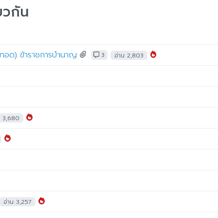
ยวกัน
จตกทอด) ข้าราชการบำนาญ
3
อ่าน 2,803
น 3,680
อ่าน 3,257