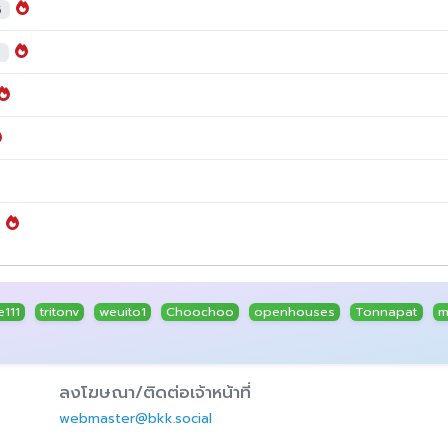
5
7
e111
tritonv
weuito1
Choochoo
openhouses
Tonnapat
m
ลงโฆษณา/ติดต่อเจ้าหน้าที่
webmaster@bkk.social