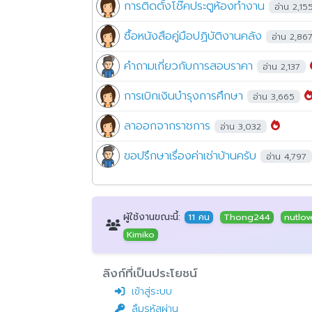
การติดตั้งโช๊คประตูห้องทำงาน
อ่าน 2,15
ซื้อหนังสือคู่มือปฏิบัติงานคลัง
อ่าน 2,86
คำถามเกี่ยวกับการสอบราคา
อ่าน 2,137
การเบิกเงินบำรุงการศึกษา
อ่าน 3,665
ลาออกจากราชการ
อ่าน 3,032
ขอปรึกษาเรื่องค่าเช่าบ้านครับ
อ่าน 4,797
ผู้ใช้งานขณะนี้:
11 คน
Thong244
nutlov
Kimiko
ลิงก์ที่เป็นประโยชน์
เข้าสู่ระบบ
ลืมรหัสผ่าน