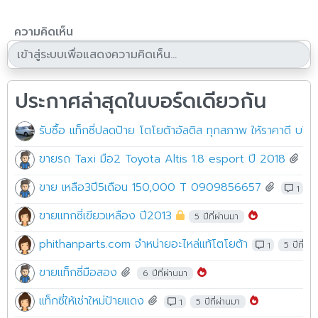
ความคิดเห็น
ประกาศล่าสุดในบอร์ดเดียวกัน
รับซื้อ แท็กซี่ปลดป้าย โตโยต้าอัลติส ทุกสภาพ ให้ราคาดี บริก
ขายรถ Taxi มือ2 Toyota Altis 1.8 esport ปี 2018
4 
ขาย เหลือ3ปี5เดือน 150,000 T 0909856657
1
4
ขายแทกซี่เขียวเหลือง ปี2013
5 ปีที่ผ่านมา
phithanparts.com จำหน่ายอะไหล่แท้โตโยต้า
1
5 ปีที่ผ่า
ขายแท็กซี่มือสอง
6 ปีที่ผ่านมา
แท็กซี่ให้เช่าใหม่ป้ายแดง
1
5 ปีที่ผ่านมา