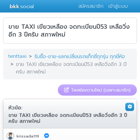
bkk
.social
สมัครสมาชิก
เข้าสู่ระบบ
ขาย TAXI เขียวเหลือง จดทะเบียนปี53 เหลือวิ่ง
อีก 3 ปีครับ สภาพใหม่
tenttaxi
รับซื้อ-ขาย-แลกเปลี่ยนรถแท็กซี่ทุกรุ่น ทุกยี่ห้อ
ขาย TAXI เขียวเหลือง จดทะเบียนปี53 เหลือวิ่งอีก 3 ปี
ครับ สภาพใหม่
โพสข้อความใหม่ (เฉพาะสมาชิก)
หัวข้อ:
ขาย TAXI เขียวเหลือง จดทะเบียนปี53 เหลือวิ่งอีก 3 ปี
ครับ สภาพใหม่
krissada119