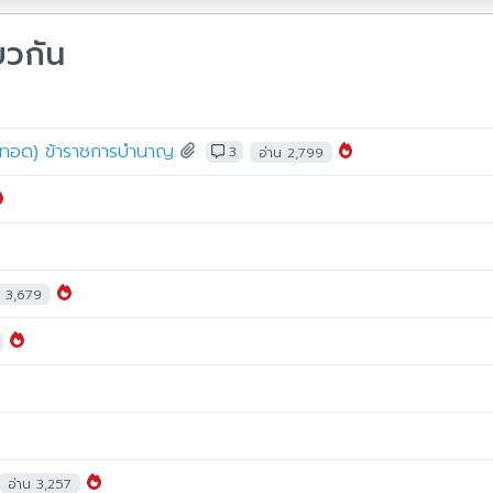
ยวกัน
จตกทอด) ข้าราชการบำนาญ
3
อ่าน 2,799
น 3,679
อ่าน 3,257