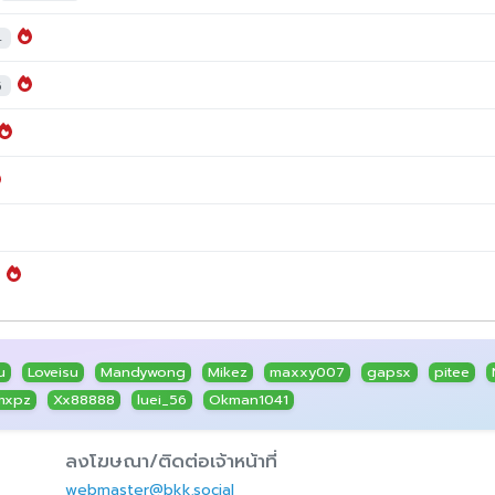
4
5
u
Loveisu
Mandywong
Mikez
maxxy007
gapsx
pitee
mxpz
Xx88888
luei_56
Okman1041
ลงโฆษณา/ติดต่อเจ้าหน้าที่
webmaster@bkk.social