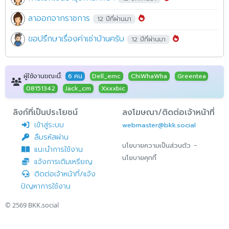
ลาออกจากราชการ
12 ปีที่ผ่านมา
ขอปรึกษาเรื่องค่าเช่าบ้านครับ
12 ปีที่ผ่านมา
ผู้ใช้งานขณะนี้:
6 คน
Dell_emc
ChiWhaWha
Greentea
08151342
Jack_cm
Xxxxbic
ลิงก์ที่เป็นประโยชน์
ลงโฆษณา/ติดต่อเจ้าหน้าที่
เข้าสู่ระบบ
webmaster@bkk.social
ลืมรหัสผ่าน
-
นโยบายความเป็นส่วนตัว
แนะนำการใช้งาน
นโยบายคุกกี้
แจ้งการเติมเหรียญ
ติดต่อเจ้าหน้าที่/แจ้ง
ปัญหาการใช้งาน
© 2569
BKK.social