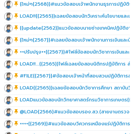
{ใหม่ๆ{2568}}#แนวข้อสอบเจ้าพนักงานธุรการปฏิบัติ
LOAD!!{{2565}}เฉลยข้อสอบนักวิเคราะห์นโยบายและแผ
{{update{2562}}แนวข้อสอบนายช่างเทคนิคปฏิบัติงาน
{ใหม่ๆ{2567}}#เฉลยข้อสอบเจ้าพนักงานการเงินและบัญ
++ปรับปรุง++{{2567}}#ไฟล์ข้อสอบนักวิชาการเงินและบ
LOAD!!...{{2565}}ไฟล์เฉลยข้อสอบนิติกรปฏิบัติการ สำ
#FILE{{2567}}#ข้อสอบเจ้าหน้าที่สอบสวนปฏิบัติการสำ
LOAD{{2565}}เฉลยข้อสอบนักวิชาการศึกษา สถาบันวิท
LOADแนวข้อสอบนักวิทยาศาสตร์กรมวิชาการเกษตร{{2
@LOAD{2566}#แนวข้อสอบรอง.สว.(สายงานตรวจสอบภา
++++{{2569}}#แนวข้อสอบวิศวกรเหมืองแร่ปฏิบัติการ