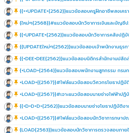
{{++UPDATE+{2562}}แนวข้อสอบครูฝึกอาชีพสงเคราะห์
{ใหม่ๆ{2568}}#แนวข้อสอบนักวิชาการเงินและบัญชีปฏิบ
{{+UPDATE+{2562}}แนวข้อสอบนักวิชาการคลังปฏิบัติ
{{UPDATEใหม่ๆ{2562}}แนวข้อสอบเจ้าพนักงานธุรการส
{{+DEE+DEE{2562}}แนวข้อสอบนิติกรสำนักงานปลัดสำน
{+LOAD+{2564}}แนวข้อสอบพนักงานสูทกรรม กรมการท
+LOAD+{{2567}}#ไฟล์แนวข้อสอบวิศวกรโยธาปฏิบัติกา
+LOAD+{{2567}}#เจาะแนวข้อสอบนายช่างไฟฟ้าปฏิบัติ
{{+D+D+D+{2562}}แนวข้อสอบนายช่างโยธาปฏิบัติงานก
+LOAD+{{2567}}#ไฟล์แนวข้อสอบนักวิชาการกษาปณ์ปฏิ
{LOAD{2563}}แนวข้อสอบนักวิชาการตรวจสอบภายใน ส