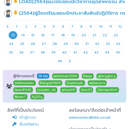
LOAD{2564}แนวข้อสอบนักวิชาการอุตสาหกรรม สำนัก
{2564}คู่มือเตรียมสอบนักประชาสัมพันธ์ปฏิบัติการ ก
1
2
3
4
5
6
7
8
9
10
11
12
13
14
15
16
17
18
19
20
21
22
23
24
25
26
27
28
29
30
31
32
33
34
35
36
37
38
39
40
41
42
43
44
45
46
ผู้ใช้งานขณะนี้:
14 คน
workman2556
Panja
gloryglory
webmaster
Rangsit1969
Dophizaki
akkariszs
taon31145
rooster_nk
artza09
Ann23
Okman1041
Monx7
Yy20y
ลิงก์ที่เป็นประโยชน์
ลงโฆษณา/ติดต่อเจ้าหน้าที่
เข้าสู่ระบบ
webmaster@bkk.social
ลืมรหัสผ่าน
-
นโยบายความเป็นส่วนตัว