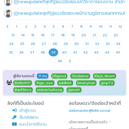
(((newupdateที่สุด!!)))แนวข้อสอบนักวิชาการแรงงาน สำนั
(((newupdateสุด!!)))แนวข้อสอบพนักงานภูมิสารสนเทศกรมที่
1
2
3
4
5
6
7
8
9
10
11
12
13
14
15
16
17
18
19
20
21
22
23
24
25
26
27
28
29
30
31
32
33
34
35
36
37
38
39
40
41
42
43
44
45
46
ผู้ใช้งานขณะนี้:
11 คน
j15good
Yondaime
Khun_Noom
BeBe001
Yoyo_ooo
addbkk
binaryman
gmp72
Baef3incx
veerachaihong
gameK
ลิงก์ที่เป็นประโยชน์
ลงโฆษณา/ติดต่อเจ้าหน้าที่
เข้าสู่ระบบ
webmaster@bkk.social
ลืมรหัสผ่าน
-
นโยบายความเป็นส่วนตัว
แนะนำการใช้งาน
นโยบายคุกกี้