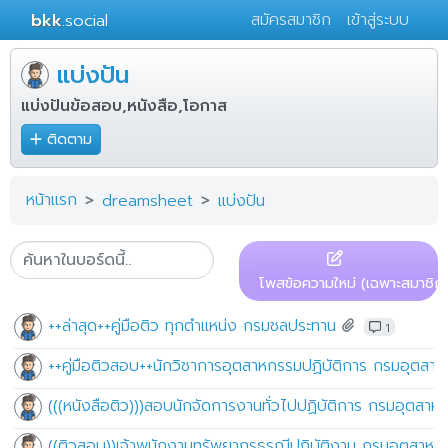
bkk
.social
สมัครสมาชิก
เข้าสู่ระบบ
แบ่งปัน
แบ่งปันข้อสอบ,หนังสือ,โอกาส
ติดตาม
หน้าแรก
dreamsheet
แบ่งปัน
โพสข้อความใหม่ (เฉพาะสมาชิก)
++ล่าสุด++คู่มือติว ทุกตำแหน่ง กรมชลประทาน
1
++คู่มือติวสอบ++นักวิชาการอุตสาหกรรมปฏิบัติการ กรมอุตสาห
(((หนังสือติว)))สอบนักจัดการงานทั่วไปปฏิบัติการ กรมอุตสาห
((ติวสอบ))เจ้าพนักงานทรัพยากรธรณีปฏิบัติงาน กรมอุตสาหกร