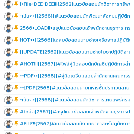
{+File+DEE+DEE!!!{2562}แนวข้อสอบนักวิชาการทรัพย
+เน้นๆ+{{2568}}#แนวข้อสอบนักพัฒนาสังคมปฏิบัติก
2566+LOAD!!+สรุปแนวข้อสอบเจ้าพนักงานธุรการ กรมพ
HOT++{{2566}}เฉลยข้อสอบนายช่างเครื่องกลปฏิบัติง
{{UPDATE{2562}}แนวข้อสอบนายช่างโยธาปฏิบัติงาน
#HOT!!!{{2567}}#ไฟล์คู่มือสอบนักบัญชีปฏิบัติการส
++PDF++{{2568}}#คู่มือเตรียมสอบสำนักงานคณะกรรม
++{PDF{2568}#แนวข้อสอบนายทหารชั้นประทวนสายงาน
+เน้นๆ+{{2568}}#แนวข้อสอบนักวิชาการเผยแพร่กรมสน
#ใหม่ๆ{2567}}#สรุปแนวข้อสอบเจ้าพนักงานธุรการปฏิ
#FILE!!{2567}#แนวข้อสอบนักวิทยาศาสตร์ปฏิบัติการ