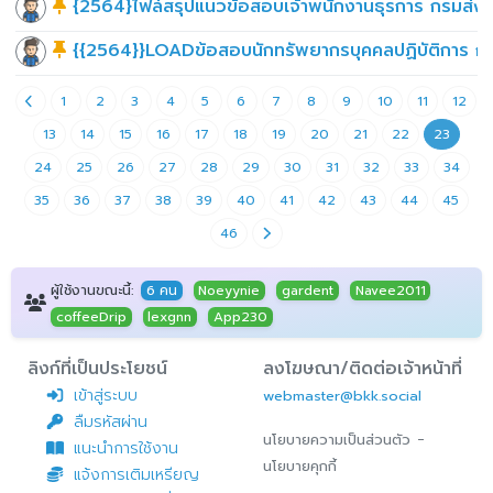
{2564}ไฟล์สรุปแนวข้อสอบเจ้าพนักงานธุรการ กรมส่ง
{{2564}}LOADข้อสอบนักทรัพยากรบุคคลปฏิบัติการ ก
1
2
3
4
5
6
7
8
9
10
11
12
13
14
15
16
17
18
19
20
21
22
23
24
25
26
27
28
29
30
31
32
33
34
35
36
37
38
39
40
41
42
43
44
45
46
ผู้ใช้งานขณะนี้:
6 คน
Noeyynie
gardent
Navee2011
coffeeDrip
lexgnn
App230
ลิงก์ที่เป็นประโยชน์
ลงโฆษณา/ติดต่อเจ้าหน้าที่
เข้าสู่ระบบ
webmaster@bkk.social
ลืมรหัสผ่าน
-
นโยบายความเป็นส่วนตัว
แนะนำการใช้งาน
นโยบายคุกกี้
แจ้งการเติมเหรียญ