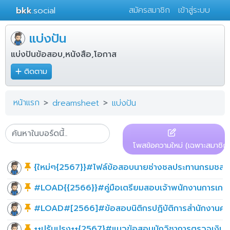
bkk
.social
สมัครสมาชิก
เข้าสู่ระบบ
แบ่งปัน
แบ่งปันข้อสอบ,หนังสือ,โอกาส
ติดตาม
หน้าแรก
dreamsheet
แบ่งปัน
โพสข้อความใหม่ (เฉพาะสมาชิก)
{ใหม่ๆ{2567}}#ไฟล์ข้อสอบนายช่างชลประทานกรมชลปร
#LOAD{{2566}}#คู่มือเตรียมสอบเจ้าพนักงานการเกษต
#LOAD#[2566]#ข้อสอบนิติกรปฏิบัติการสำนักงานศาล
++ปรับปรุง++{2567}#แนวข้อสอบนักวิชาการตรวจเงินแผ่