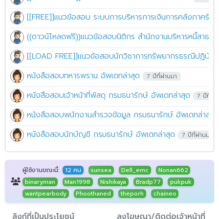
[[FREE]]แนวข้อสอบ ระบบการบริหารการเงินการคลังภาครัฐแบ
((ดาวน์โหลดฟรี))แนวข้อสอบนิติกร สำนักงานบริหารหนี้สาธา
[[LOAD FREE]]แนวข้อสอบนักวิชาการทรัพยากรธรณีปฏิบัติ
หนังสือสอบทหารพราน อัพเดทล่าสุด
7 ปีที่ผ่านมา
หนังสือสอบเจ้าหน้าที่พัสดุ กรมธนารักษ์ อัพเดทล่าสุด
7 ปีที่ผ่
หนังสือสอบพนักงานสำรวจข้อมูล กรมธนารักษ์ อัพเดทล่าสุด
หนังสือสอบนักบัญชี กรมธนารักษ์ อัพเดทล่าสุด
7 ปีที่ผ่านมา
ผู้ใช้งานขณะนี้:
12 คน
sunsea
Dell_emc
Nonan662
binaryman
Man1998
Nishikaya
Bradp77
pukpuk
wantpearbody
Phoothaned
theporh
chaineo
ลิงก์ที่เป็นประโยชน์
ลงโฆษณา/ติดต่อเจ้าหน้าที่