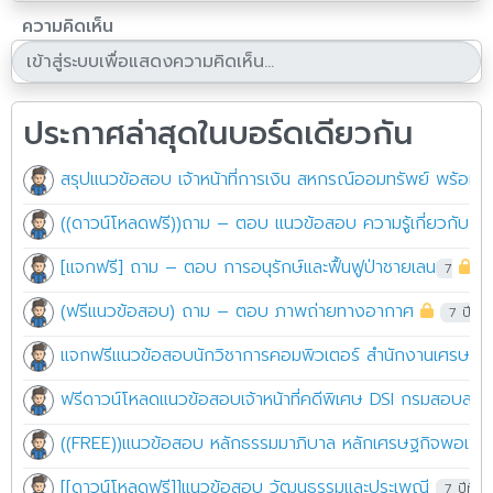
ความคิดเห็น
ประกาศล่าสุดในบอร์ดเดียวกัน
สรุปแนวข้อสอบ เจ้าหน้าที่การเงิน สหกรณ์ออมทรัพย์ พร้อมเ
((ดาวน์โหลดฟรี))ถาม – ตอบ แนวข้อสอบ ความรู้เกี่ยวกับโลจิ
7 ป
(ฟรีแนวข้อสอบ) ถาม – ตอบ ภาพถ่ายทางอากาศ
7 ปีที่ผ
แจกฟรีแนวข้อสอบนักวิชาการคอมพิวเตอร์ สำนักงานเศรษฐก
ฟรีดาวน์โหลดแนวข้อสอบเจ้าหน้าที่คดีพิเศษ DSI กรมสอบสวน
((FREE))แนวข้อสอบ หลักธรรมมาภิบาล หลักเศรษฐกิจพอเพีย
[[ดาวน์โหลดฟรี]]แนวข้อสอบ วัฒนธรรมและประเพณี
7 ปีที่ผ่