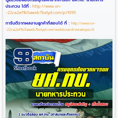
ดูแนวข้อสอบ
กรมยุทธศึกษาทหารบก ยศ.ทบ. นายทหาร
ประทวน ได้ที่
http://www.xn-
:
-22ca2ef1b5awxb7bxlyd.com/p/1095
การันตีจากผลงานลูกค้าที่สอบได้ ที่
:
http://www.xn-
-22ca2ef1b5awxb7bxlyd.com/webboard/viewtopic/6