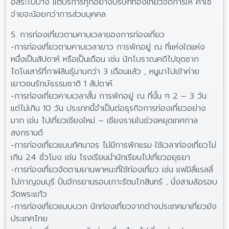
อิสระไปบ้าง แต่บริการทุกอย่างบริษัทท่องเที่ยวจัดการให้ ค่าใช้
จ่ายจะน้อยกว่าการส่วนบุคคล
5. การท่องเที่ยวตามคาบเวลาของการท่องเที่ยว
-การท่องเที่ยวตามคาบเวลายาว การพักอยู่ ณ ที่แห่งใดแห่ง
หนึ่งเป็นสัปดาห์ หรือเป็นเดือน เช่น นักโบราณคดีไปขุดซาก
ไดโนเสาร์ที่กาฬสินธุ์นานกว่า 3 เดือนแล้ว , หนูนาไปเข้าค่าย
เยาวชนรักษ์ธรรมชาติ 1 สัปดาห์
-การท่องเที่ยวคาบเวลาสั้น การพักอยู่ ณ ที่นั้น ๆ 2 – 3 วัน
แต่ไม่เกิน 10 วัน ประเภทนี้จำเป็นต่อธุรกิจการท่องเที่ยวอย่าง
มาก เช่น ไปเที่ยวเชียงใหม่ – เชียงรายในช่วงหยุดเทศกาล
สงกรานต์
-การท่องเที่ยวแบบทัศนาจร ไม่มีการพักแรม ใช้เวลาท่องเที่ยวไม่
เกิน 24 ชั่วโมง เช่น โรงเรียนนำนักเรียนไปเที่ยวอยุธยา
-การท่องเที่ยวจัดตามยานพาหนะที่ใช้ท่องเที่ยว เช่น แฟมิลี่แรลลี่
ไปกาญจนบุรี ปั่นจักรยานรอบเกาะรัตนโกสินทร์ , นั่งสามล้อรอบ
วัดพระแก้ว
-การท่องเที่ยวแบบบวก นักท่องเที่ยวจากต่างประเทศมาเที่ยวยัง
ประเทศไทย