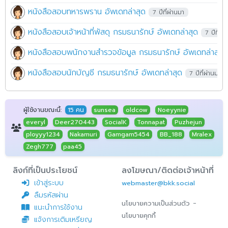
หนังสือสอบทหารพราน อัพเดทล่าสุด
7 ปีที่ผ่านมา
หนังสือสอบเจ้าหน้าที่พัสดุ กรมธนารักษ์ อัพเดทล่าสุด
7 ปีที่ผ่
หนังสือสอบพนักงานสำรวจข้อมูล กรมธนารักษ์ อัพเดทล่าสุด
หนังสือสอบนักบัญชี กรมธนารักษ์ อัพเดทล่าสุด
7 ปีที่ผ่านมา
ผู้ใช้งานขณะนี้:
15 คน
sunsea
oldcow
Noeyynie
everyl
Deer270443
SocialK
Tonnapat
Puzhejun
ployyy1234
Nakamuri
Gamgam5454
BB_188
Mralex
Zegh777
paa45
ลิงก์ที่เป็นประโยชน์
ลงโฆษณา/ติดต่อเจ้าหน้าที่
เข้าสู่ระบบ
webmaster@bkk.social
ลืมรหัสผ่าน
-
นโยบายความเป็นส่วนตัว
แนะนำการใช้งาน
นโยบายคุกกี้
แจ้งการเติมเหรียญ