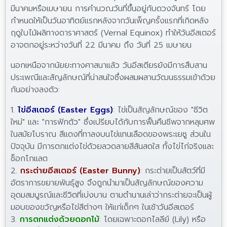
มีนาคมหรือเมษายน การคำนวณวันที่ขึ้นอยู่กับดวงจันทร์ โดย
กำหนดให้เป็นวันอาทิตย์แรกหลังจากวันเพ็ญครั้งแรกที่เกิดหลัง
ฤดูใบไม้ผลิทางดาราศาสตร์ (Vernal Equinox) ทำให้วันอีสเตอร์
อาจตกอยู่ระหว่างวันที่ 22 มีนาคม ถึง วันที่ 25 เมษายน
นอกเหนือจากนัยยะทางศาสนาแล้ว วันอีสเตียรยังมีการสืบสาน
ประเพณีและสัญลักษณ์ที่น่าสนใจซึ่งผสมผสานวัฒนธรรมเข้าด้วย
กันอย่างลงตัว:
1.
ไข่อีสเตอร์ (Easter Eggs)
: ไข่เป็นสัญลักษณ์ของ "ชีวิต
ใหม่" และ "การฟักตัว" ซึ่งเปรียบได้กับการฟื้นคืนชีพจากหลุมศพ
ในสมัยโบราณ สีแดงที่ทาลงบนไข่แทนเลือดของพระเยซู ส่วนใน
ปัจจุบัน มีการตกแต่งไข่ด้วยลวดลายสีสันสดใส ทั้งไข่ไก่จริงและ
ช็อกโกแลต
2.
กระต่ายอีสเตอร์ (Easter Bunny)
: กระต่ายเป็นสัตว์ที่มี
อัตราการขยายพันธุ์สูง จึงถูกนำมาเป็นสัญลักษณ์ของความ
อุดมสมบูรณ์และชีวิตที่เบ่งบาน ตามตำนานเล่าว่ากระต่ายจะเป็นผู้
มอบของขวัญหรือไข่สีต่างๆ ให้แก่เด็กๆ ในเช้าวันอีสเตอร์
3.
การตกแต่งด้วยดอกไม้
: โดยเฉพาะดอกไลลีย์ (Lily) หรือ