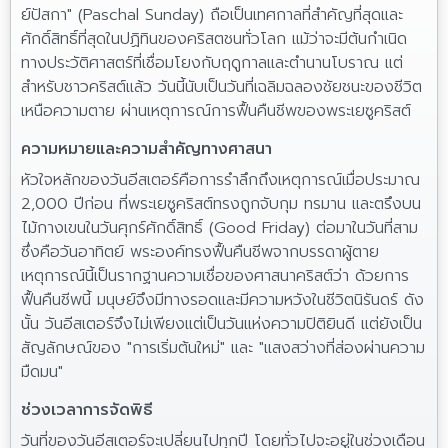
ย์ปัสกา" (Paschal Sunday) ถือเป็นเทศกาลที่สำคัญที่สุดและ
ศักดิ์สิทธิ์ที่สุดในปฏิทินของคริสตชนทั่วโลก แม้ว่าจะมีต้นกำเนิด
ทางประวัติศาสตร์ที่เชื่อมโยงกับฤดูกาลและตำนานโบราณ แต่
สำหรับชาวคริสต์แล้ว วันนี้นับเป็นวันที่เฉลิมฉลองชัยชนะของชีวิต
เหนือความตาย ผ่านเหตุการณ์การฟื้นคืนชีพของพระเยซูคริสต์
ความหมายและความสำคัญทางศาสนา
หัวใจหลักของวันอีสเตอร์คือการรำลึกถึงเหตุการณ์เมื่อประมาณ
2,000 ปีก่อน ที่พระเยซูคริสต์ทรงถูกจับกุม ทรมาน และตรึงบน
ไม้กางเขนในวันศุกร์ศักดิ์สิทธิ์ (Good Friday) ต่อมาในวันที่สาม
ซึ่งคือวันอาทิตย์ พระองค์ทรงฟื้นคืนชีพจากบรรดาผู้ตาย
เหตุการณ์นี้เป็นรากฐานความเชื่อของศาสนาคริสต์ว่า ด้วยการ
ฟื้นคืนชีพนี้ มนุษย์จึงมีทางรอดและมีความหวังในชีวิตนิรันดร์ ดัง
นั้น วันอีสเตอร์จึงไม่เพียงแต่เป็นวันแห่งความปิติยินดี แต่ยังเป็น
สัญลักษณ์ของ "การเริ่มต้นใหม่" และ "แสงสว่างที่ส่องผ่านความ
มืดมน"
ช่วงเวลาการจัดพิธี
วันที่ของวันอีสเตอร์จะเปลี่ยนไปทุกปี โดยทั่วไปจะอยู่ในช่วงเดือน