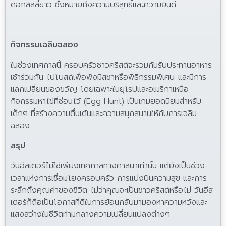
ดอกลิลลี่ขาว ซึ่งหมายถึงความบริสุทธิ์และความยินดี
กิจกรรมเฉลิมฉลอง
ในช่วงเทศกาลนี้ ครอบครัวชาวคริสต์จะรวมกันรับประทานอาหาร
เช้าร่วมกัน ไปโบสถ์เพื่อฟังมิสซาหรือพิธีกรรมพิเศษ และมีการ
แลกเปลี่ยนของขวัญ โดยเฉพาะในยุโรปและอเมริกาเหนือ
กิจกรรมหาไข่ที่ซ่อนไว้ (Egg Hunt) เป็นเกมยอดนิยมสำหรับ
เด็กๆ ที่สร้างความตื่นเต้นและความสนุกสนานให้กับการเฉลิม
ฉลอง
สรุป
วันอีสเตอร์ไม่ใช่เพียงเทศกาลทางศาสนาเท่านั้น แต่ยังเป็นช่วง
เวลาแห่งการเชื่อมโยงครอบครัว การแบ่งปันความสุข และการ
ระลึกถึงคุณค่าของชีวิต ไม่ว่าคุณจะเป็นชาวคริสต์หรือไม่ วันอีส
เตอร์ก็ถือเป็นโอกาสที่ดีในการย้อนกลับมามองหาความหวังและ
แสงสว่างในชีวิตท่ามกลางความเปลี่ยนแปลงต่างๆ