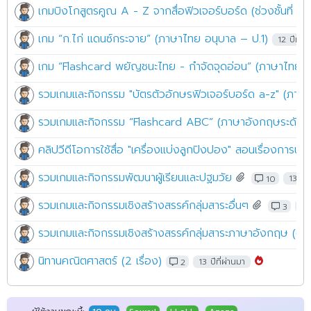
ความคิดเห็น
ประกาศล่าสุดในบอร์ดเดียวกัน
แนวโน้มการป้องกันและรักษามะเร็งในปี 2025
2 เดือนที
เกร็ดความรู้ วันอีสเตอร์ คือวันอะไร
2 เดือนที่ผ่านมา
สอนวิธีเล่น board เกม Avalon ทุกขั้นตอน สำหรับมือใหม่ เข้า
เกม “Find Animals” จากสื่อฟิวเจอร์บอร์ด (ช่วงชั้นที่ 1)
12 ป
เกมบิงโกคำศัพท์ A - Z จากสื่อฟิวเจอร์บอร์ด (ช่วงชั้นที่ 1-2
เกมบิงโกสูตรคูณ A - Z จากสื่อฟิวเจอร์บอร์ด (ช่วงชั้นที่ 1-
เกม “ก.ไก่ แดนซ์กระจาย” (ภาษาไทย อนุบาล – ป.1)
12 ปีที่ผ่
เกม “Flashcard พยัญชนะไทย - กำจัดจุดอ่อน” (ภาษาไทย อ